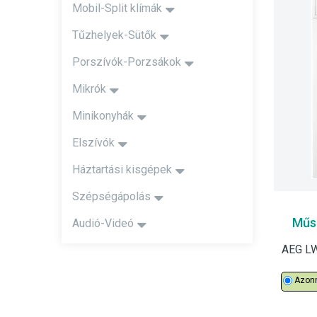
Mobil-Split klímák
Tűzhelyek-Sütők
Porszívók-Porzsákok
Mikrók
Minikonyhák
Elszívók
Háztartási kisgépek
Szépségápolás
Műsz
Audió-Videó
Azonn