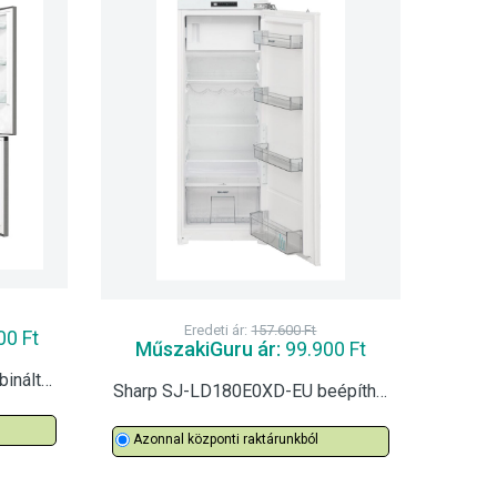
Eredeti ár:
157.600
Ft
00
Ft
MűszakiGuru ár:
99.900
Ft
Gorenje NRK61CS2XL4 kombinált hűtőszekrény
Sharp SJ-LD180E0XD-EU beépíthető hűtőszekrény
Azonnal központi raktárunkból