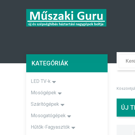
KATEGÓRIÁK
LED TV-k
Köszöntjü
Mosógépek
Szárítógépek
ÚJ T
Mosogatógépek
Hűtők-Fagyasztók