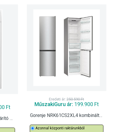
Eredeti ár:
250.590
Ft
MűszakiGuru ár:
199.900
Ft
00
Ft
Gorenje NRK61CS2XL4 kombinált hűtőszekrény
AEG LWK6F50680 mosó-szárító 8/4
Azonnal központi raktárunkból