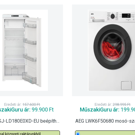
Eredeti ár:
157.600
Ft
Eredeti ár:
298.995
Ft
zakiGuru ár:
99.900
Ft
MűszakiGuru ár:
199.9
Sharp SJ-LD180E0XD-EU beépíthető hűtőszekrény
al központi raktárunkból