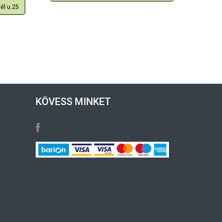
él u.25
KÖVESS MINKET