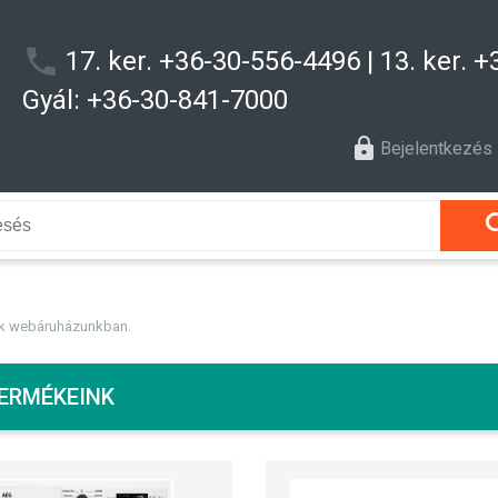
17. ker. +36-30-556-4496 | 13. ker. 
Gyál: +36-30-841-7000
Bejelentkezés
k webáruházunkban.
ERMÉKEINK