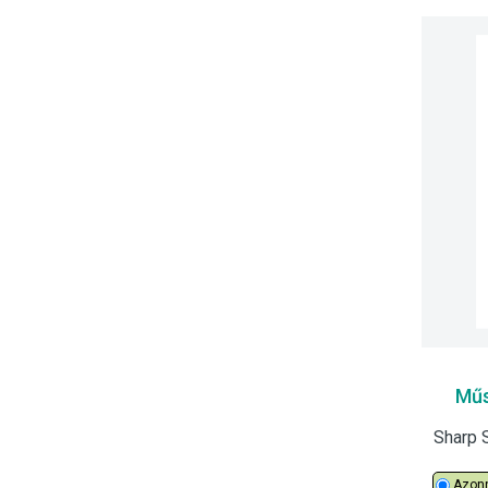
Műs
Azonn