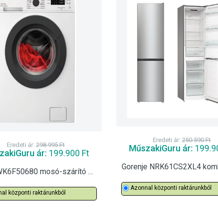
Eredeti ár:
250.590
Ft
Eredeti ár:
298.995
Ft
MűszakiGuru ár:
199.9
akiGuru ár:
199.900
Ft
AEG LWK6F50680 mosó-szárító 8/4
Azonnal központi raktárunkból
al központi raktárunkból