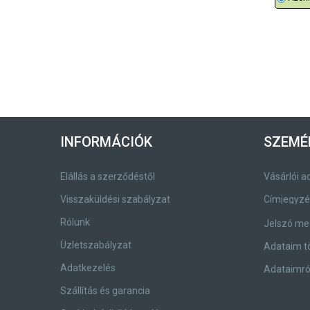
INFORMÁCIÓK
SZEMÉ
Elállás a szerződéstől
Vásárlói a
Visszaküldési szabályzat
Rólunk
Jelszó me
Üzletszabályzat
Adataim t
Adatkezelés
Adataimról
Szállítás és garancia