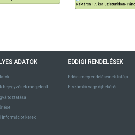
Raktáron 17. ker. üzletünkben- Pánc
LYES ADATOK
EDDIGI RENDELÉSEK
datok
Eddigi megrendeléseinek listája.
Címjegyzék bejegyzések megjelenítése, módosítása.
E-számlái vagy díjbekérői
gváltoztatása
örlése
 információt kérek