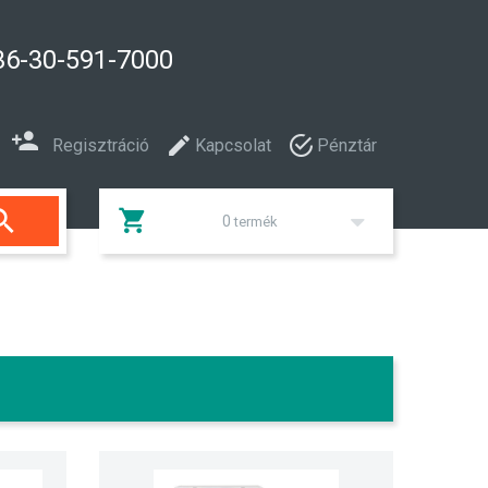
+36-30-591-7000
Regisztráció
Kapcsolat
Pénztár

0
termék